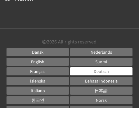
2026
All rights reserved
Dansk
Nederlands
English
Suomi
Français
Deutsch
Íslenska
Bahasa Indonesia
Italiano
日本語
한국인
Norsk
Русский
Español
Svenska
ไทย
Powered by
Canvas