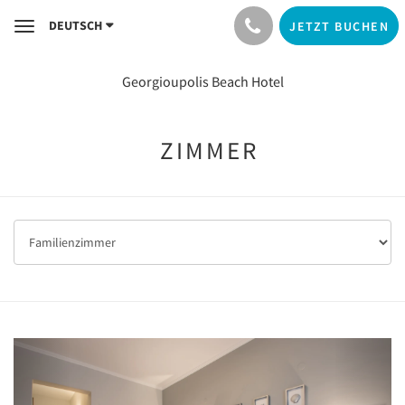
DEUTSCH
JETZT BUCHEN
Toggle
navigation
Georgioupolis Beach Hotel
ZIMMER
Previous
Next