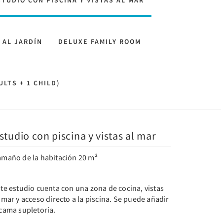
STUDIO CON PISCINA Y VISTAS AL MAR
 AL JARDÍN
DELUXE FAMILY ROOM
LTS + 1 CHILD)
studio con piscina y vistas al mar
amaño de la habitación 20 m²
te estudio cuenta con una zona de cocina, vistas
 mar y acceso directo a la piscina. Se puede añadir
 cama supletoria.