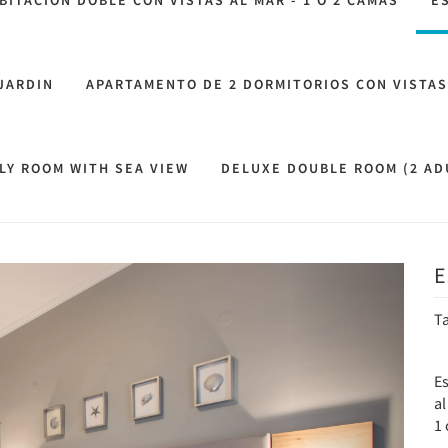
BITACIÓN DOBLE CON VISTAS AL MAR - 1 O 2 CAMAS
E
JARDIN
APARTAMENTO DE 2 DORMITORIOS CON VISTAS
LY ROOM WITH SEA VIEW
DELUXE DOUBLE ROOM (2 ADU
E
Next
T
Es
al
1