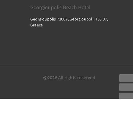
Georgioupolis Beach Hotel
Georgioupolis 73007, Georgioupoli, 730 07,
Greece
2026
All rights reserved