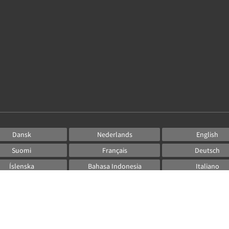
Dansk
Nederlands
English
Suomi
Français
Deutsch
Íslenska
Bahasa Indonesia
Italiano
日本語
한국인
Norsk
Русский
Español
Svenska
ไทย