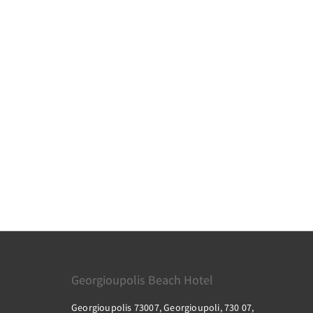
Georgioupolis Beach Hotel
Georgioupolis 73007, Georgioupoli, 730 07,