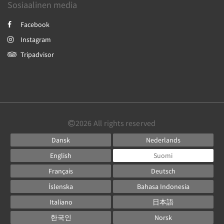
Sosiaalinen media
Facebook
Instagram
Tripadvisor
2026
All rights reserved
Dansk
Nederlands
English
Suomi
Français
Deutsch
Íslenska
Bahasa Indonesia
Italiano
日本語
한국인
Norsk