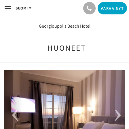
SUOMI
VARAA NYT
Toggle
navigation
Georgioupolis Beach Hotel
HUONEET
Previous
Next