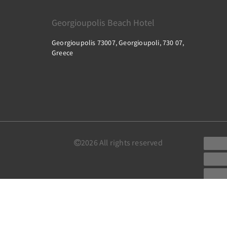
Georgioupolis Beach Hotel
Georgioupolis 73007, Georgioupoli, 730 07,
Greece
2026
All rights reserved