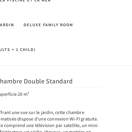
LA PISCINE ET LA MER
JARDIN
DELUXE FAMILY ROOM
LTS + 1 CHILD)
hambre Double Standard
uperficie 20 m²
frant une vue sur le jardin, cette chambre
imatisée dispose d'une connexion Wi-FI gratuite.
le comprend une télévision par satellite, un mini-
éfrigérateur, un sèche-cheveux, un matelas en