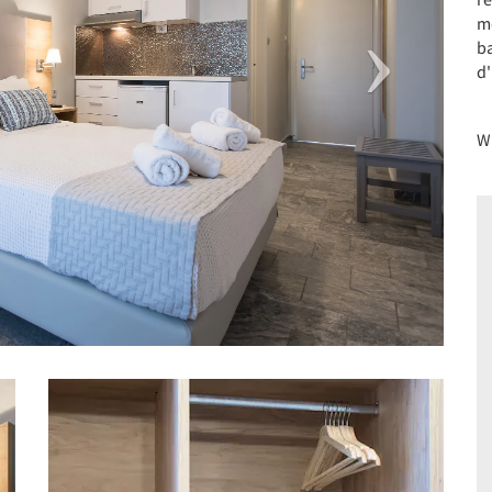
m
ba
d
Wi