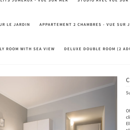
LITS JUMEAUX - VUE SUR MER
STUDIO AVEC VUE SUR 
UR LE JARDIN
APPARTEMENT 2 CHAMBRES - VUE SUR 
LY ROOM WITH SEA VIEW
DELUXE DOUBLE ROOM (2 ADU
C
Next
S
Of
cl
El
r