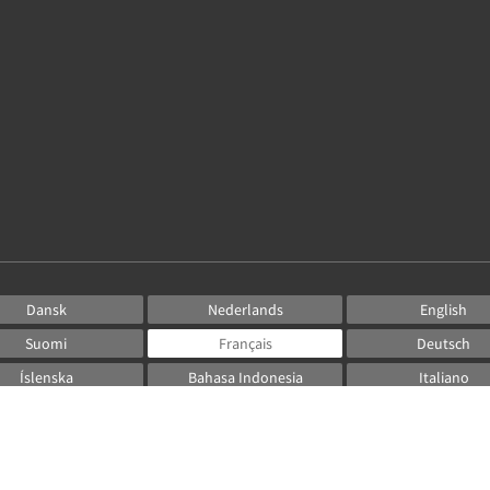
Dansk
Nederlands
English
Suomi
Français
Deutsch
Íslenska
Bahasa Indonesia
Italiano
日本語
한국인
Norsk
Русский
Español
Svenska
ไทย