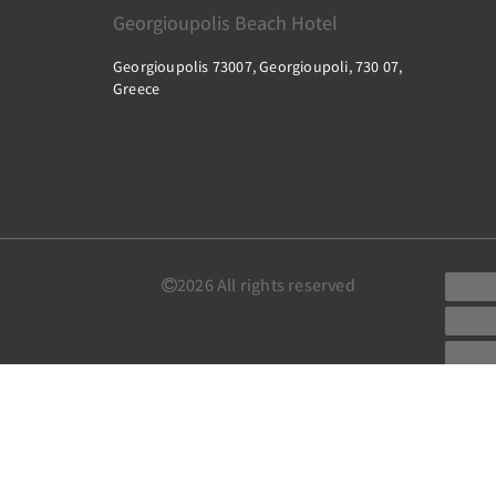
Georgioupolis Beach Hotel
Georgioupolis 73007, Georgioupoli, 730 07,
Greece
2026
All rights reserved