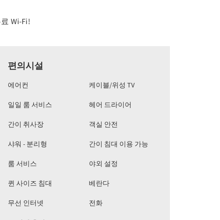
료 Wi-Fi!
편의시설
에어컨
케이블/위성 TV
일일 룸 서비스
헤어 드라이어
간이 취사장
객실 안전
샤워 - 분리형
간이 침대 이용 가능
룸 서비스
야외 설정
퀸 사이즈 침대
베란다
무선 인터넷
전화