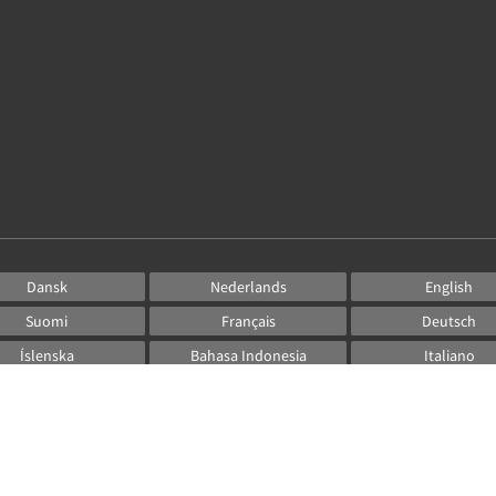
Dansk
Nederlands
English
Suomi
Français
Deutsch
Íslenska
Bahasa Indonesia
Italiano
日本語
한국인
Norsk
Русский
Español
Svenska
ไทย