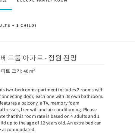
전망
DELUXE FAMILY ROOM
LTS + 1 CHILD)
2 베드룸 아파트 - 정원 전망
파트 크기: 40 m²
his two-bedroom apartment includes 2 rooms with
 connecting door, each one with its own bathroom.
 features a balcony, a TV, memory foam
ttresses, free wifi and air conditioning. Please
te that this room rate is based on 4 adults and 1
ild up to the age of 12 years old. An extra bed can
e accommodated.