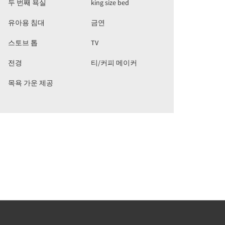
두 번째 욕실
king size bed
유아용 침대
금연
스토브 톱
TV
전경
티/커피 메이커
목욕 가운 제공