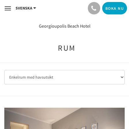
SVENSKA
BOKA NU
Toggle
navigation
Georgioupolis Beach Hotel
RUM
Previous
Next